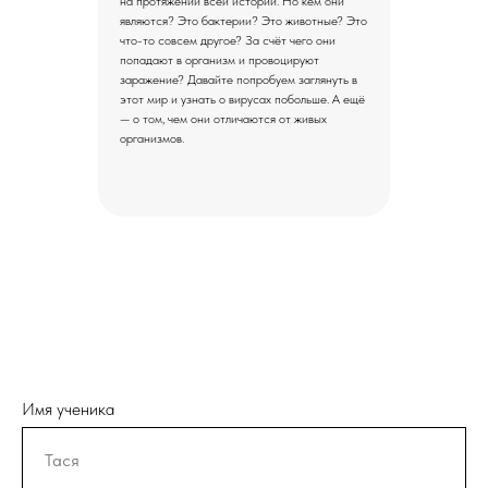
на протяжении всей истории. Но кем они
являются? Это бактерии? Это животные? Это
что-то совсем другое? За счёт чего они
попадают в организм и провоцируют
заражение? Давайте попробуем заглянуть в
этот мир и узнать о вирусах побольше. А ещё
— о том, чем они отличаются от живых
организмов.
Имя ученика